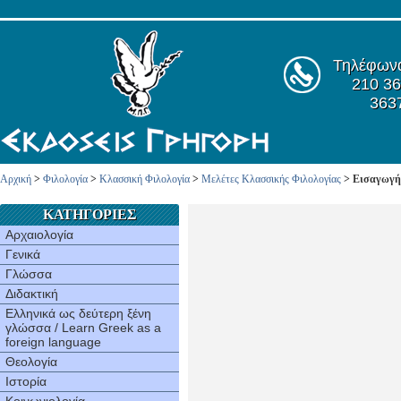
Τηλέφων
210 36
363
Αρχική
>
Φιλολογία
>
Κλασσική Φιλολογία
>
Μελέτες Κλασσικής Φιλολογίας
> Εισαγωγή 
ΚΑΤΗΓΟΡΙΕΣ
Αρχαιολογία
Γενικά
Γλώσσα
Διδακτική
Ελληνικά ως δεύτερη ξένη
γλώσσα / Learn Greek as a
foreign language
Θεολογία
Ιστορία