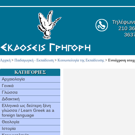
Τηλέφων
210 36
363
Αρχική
>
Παιδαγωγική - Εκπαίδευση
>
Κοινωνιολογία της Εκπαίδευσης
> Εννιάχρονη υποχ
ΚΑΤΗΓΟΡΙΕΣ
Αρχαιολογία
Γενικά
Γλώσσα
Διδακτική
Ελληνικά ως δεύτερη ξένη
γλώσσα / Learn Greek as a
foreign language
Θεολογία
Ιστορία