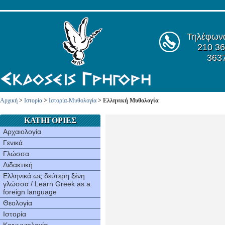
Τηλέφων
210 36
363
Αρχική
>
Ιστορία
>
Ιστορία-Mυθολογία
> Eλληνική Mυθολογία
ΚΑΤΗΓΟΡΙΕΣ
Αρχαιολογία
Γενικά
Γλώσσα
Διδακτική
Ελληνικά ως δεύτερη ξένη
γλώσσα / Learn Greek as a
foreign language
Θεολογία
Ιστορία