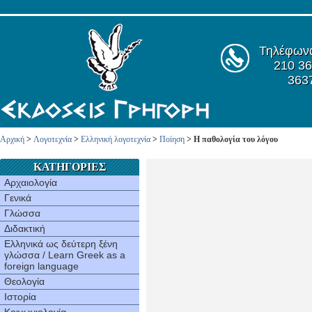
Τηλέφων
210 36
363
Αρχική
>
Λογοτεχνία
>
Ελληνική λογοτεχνία
>
Ποίηση
> Η παθολογία του λόγου
ΚΑΤΗΓΟΡΙΕΣ
Αρχαιολογία
Γενικά
Γλώσσα
Διδακτική
Ελληνικά ως δεύτερη ξένη
γλώσσα / Learn Greek as a
foreign language
Θεολογία
Ιστορία