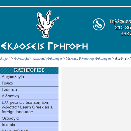
Τηλέφων
210 36
363
Αρχική
>
Φιλολογία
>
Κλασσική Φιλολογία
>
Μελέτες Κλασσικής Φιλολογίας
> Αισθητική
ΚΑΤΗΓΟΡΙΕΣ
Αρχαιολογία
Γενικά
Γλώσσα
Διδακτική
Ελληνικά ως δεύτερη ξένη
γλώσσα / Learn Greek as a
foreign language
Θεολογία
Ιστορία