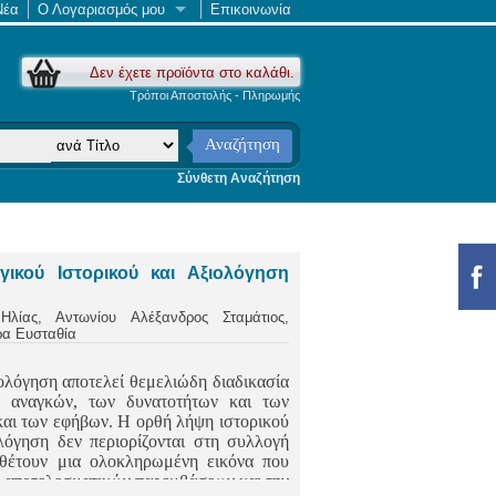
Νέα
Ο Λογαριασμός μου
Επικοινωνία
Δεν έχετε προϊόντα στο καλάθι.
Τρόποι Αποστολής - Πληρωμής
Αναζήτηση
Σύνθετη Αναζήτηση
ικού Ιστορικού και Αξιολόγηση
Ηλίας, Αντωνίου Αλέξανδρος Σταμάτιος,
ρα Ευσταθία
λόγηση αποτελεί θεμελιώδη διαδικασία
ν αναγκών, των δυνατοτήτων και των
και των εφήβων. Η ορθή λήψη ιστορικού
λόγηση δεν περιορίζονται στη συλλογή
θέτουν μια ολοκληρωμένη εικόνα που
ό αποτελεσματικών παρεμβάσεων και την