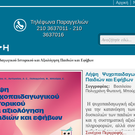
Αρχική
Τηλέφωνα Παραγγελιών
210 3637011 - 210
3637016
αγωγικού Ιστορικού και Αξιολόγηση Παιδιών και Εφήβων
Λήψη Ψυχοπαιδαγωγ
Παιδιών και Εφήβων
Συγγραφέας:
Βασιλείου 
Πολυχρόνη Φωτεινή, Μπού
Η ψυχοπαιδαγωγική αξιο
για την κατανόηση τω
δυσκολιών των παιδιών 
και η συστηματική αξιο
πληροφοριών, αλλά συν
καθοδηγεί τον σχεδιασμ
Συνέχεια Περιγραφής...