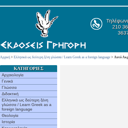
Τηλέφων
210 36
363
Αρχική
>
Ελληνικά ως δεύτερη ξένη γλώσσα / Learn Greek as a foreign language
> Αυτό Ακρ
ΚΑΤΗΓΟΡΙΕΣ
Αρχαιολογία
Γενικά
Γλώσσα
Διδακτική
Ελληνικά ως δεύτερη ξένη
γλώσσα / Learn Greek as a
foreign language
Θεολογία
Ιστορία