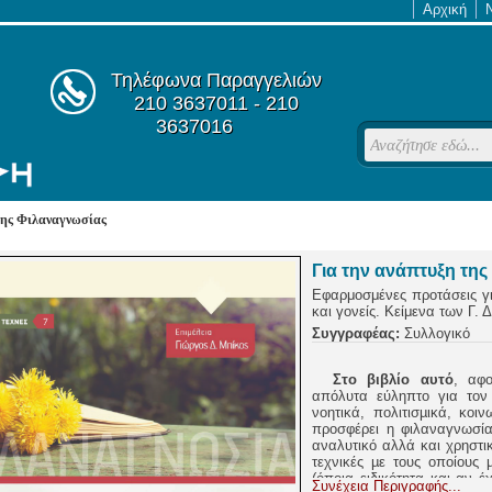
Αρχική
Τηλέφωνα Παραγγελιών
210 3637011 - 210
3637016
της Φιλαναγνωσίας
Για την ανάπτυξη τη
Εφαρμοσμένες προτάσεις γι
και γονείς. Κείμενα των Γ. 
Συγγραφέας:
Συλλογικό
Στο βιβλίο αυτό
, αφο
απόλυτα εύληπτο για τον
νοητικά, πολιτισµικά, κοι
προσφέρει η φιλαναγνωσία
αναλυτικό αλλά και χρηστι
τεχνικές µε τους οποίους 
(όποια ειδικότητα και αν έ
Συνέχεια Περιγραφής...