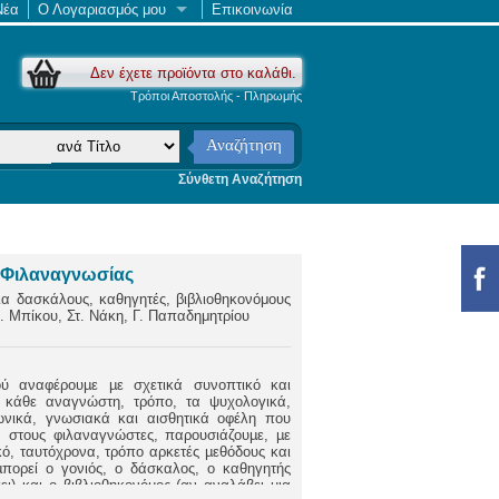
Νέα
Ο Λογαριασμός μου
Επικοινωνία
Δεν έχετε προϊόντα στο καλάθι.
Τρόποι Αποστολής - Πληρωμής
Αναζήτηση
Σύνθετη Αναζήτηση
ς Φιλαναγνωσίας
α δασκάλους, καθηγητές, βιβλιοθηκονόμους
Δ. Μπίκου, Στ. Νάκη, Γ. Παπαδημητρίου
ύ αναφέρουµε µε σχετικά συνοπτικό και
 κάθε αναγνώστη, τρόπο, τα ψυχολογικά,
νωνικά, γνωσιακά και αισθητικά οφέλη που
 στους φιλαναγνώστες, παρουσιάζουµε, µε
κό, ταυτόχρονα, τρόπο αρκετές µεθόδους και
µπορεί ο γονιός, ο δάσκαλος, ο καθηγητής
χει) και ο βιβλιοθηκονόµος (αν αναλάβει µια