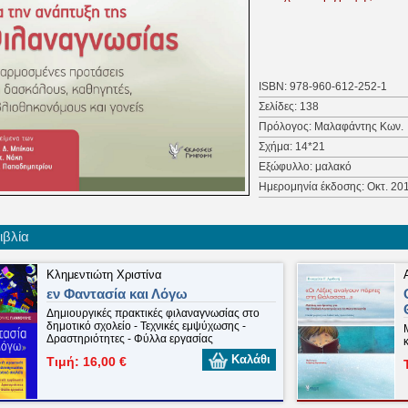
σχολική βιβλιοθήκη, µια λ
τµήµατος µιας οποιασδ
προγράµµατα ή/και δράσε
παιδιά, τους εφήβους αλλά
προτάσεις µας –οι οποίες
πραγµατικές συνθήκες και 
αγαπήσουν το διάβασµα– α
ISBN: 978-960-612-252-1
Σελίδες: 138
α) στον χώρο τ
Πρόλογος: Μαλαφάντης Κων.
β) στον χώρο τ
γ) στον ευρύτερα δηµόσι
Σχήμα: 14*21
ανάγνωσης και στις αν
Εξώφυλλο: μαλακό
συµπεριλαµβάνονται
και οι δηµόσιες και δηµοτικέ
Ημερομηνία έκδοσης: Οκτ. 20
Για τα περιεχόμενα του βιβ
ιβλία
Κλημεντιώτη Χριστίνα
εν Φαντασία και Λόγω
Δημιουργικές πρακτικές φιλαναγνωσίας στο
δημοτικό σχολείο - Τεχνικές εμψύχωσης -
Δραστηριότητες - Φύλλα εργασίας
Καλάθι
Τιμή: 16,00 €