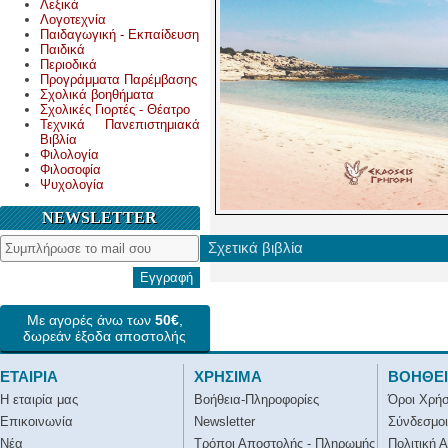
Λεξικά
Λογοτεχνία
Παιδαγωγική - Εκπαίδευση
Παιδικά
Περιοδικά
Προγράμματα Παρέμβασης
Σχολικά βοηθήματα
Σχολικές Γιορτές - Θέατρο
Τεχνικά Πανεπιστημιακά
Βιβλία
Φιλολογία
Φιλοσοφία
Ψυχολογία
NEWSLETTER
Σχετικά βιβλία
Εγγραφή
Με αγορές άνω των
50€
,
δωρεάν έξοδα αποστολής
ΕΤΑΙΡΙΑ
ΧΡΗΣΙΜΑ
ΒΟΗΘΕ
Η εταιρία μας
Βοήθεια-Πληροφορίες
Όροι Χρή
Επικοινωνία
Newsletter
Σύνδεσμοι
Νέα
Τρόποι Αποστολής - Πληρωμής
Πολιτική 