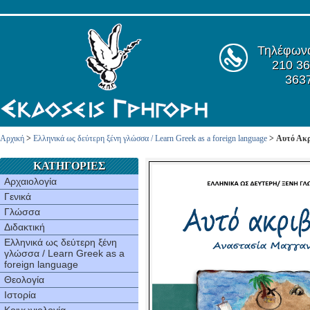
Τηλέφων
210 36
363
Αρχική
>
Ελληνικά ως δεύτερη ξένη γλώσσα / Learn Greek as a foreign language
> Αυτό Ακρ
ΚΑΤΗΓΟΡΙΕΣ
Αρχαιολογία
Γενικά
Γλώσσα
Διδακτική
Ελληνικά ως δεύτερη ξένη
γλώσσα / Learn Greek as a
foreign language
Θεολογία
Ιστορία