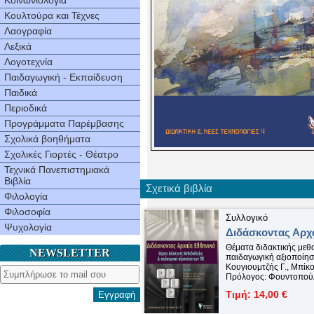
Κοινωνιολογία
Κουλτούρα και Τέχνες
Λαογραφία
Λεξικά
Λογοτεχνία
Παιδαγωγική - Εκπαίδευση
Παιδικά
Περιοδικά
Προγράμματα Παρέμβασης
Σχολικά βοηθήματα
Σχολικές Γιορτές - Θέατρο
Τεχνικά Πανεπιστημιακά
Βιβλία
Σχετικά βιβλία
Φιλολογία
Φιλοσοφία
Συλλογικό
Ψυχολογία
Διδάσκοντας Αρχα
Θέματα διδακτικής μεθ
NEWSLETTER
παιδαγωγική αξιοποίησ
Κουγιουμτζής Γ., Μπίκο
Πρόλογος: Φουντοπού
Τιμή: 14,00 €
Εγγραφή