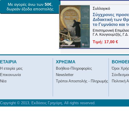
Με αγορές άνω των
50€
,
Συλλογικό
δωρεάν έξοδα αποστολής
Σύγχρονες προσε
Διδακτική των Θρ
το Γυμνάσιο και τ
Επιστημονική Επιμέλεια
Γ.Α. Κουγιουμτζής, Γ.Δ
Τιμή: 17,00 €
ΕΤΑΙΡΙΑ
ΧΡΗΣΙΜΑ
ΒΟΗΘΕ
Η εταιρία μας
Βοήθεια-Πληροφορίες
Όροι Χρή
Επικοινωνία
Newsletter
Σύνδεσμοι
Νέα
Τρόποι Αποστολής - Πληρωμής
Πολιτική 
Copyright © 2013, Εκδόσεις Γρηγόρη, All rights reserved.