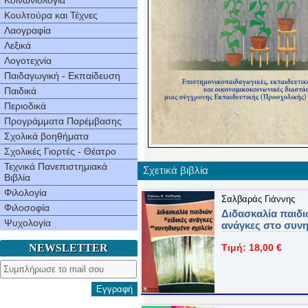
Κοινωνιολογία
Κουλτούρα και Τέχνες
Λαογραφία
Λεξικά
Λογοτεχνία
Παιδαγωγική - Εκπαίδευση
Παιδικά
Περιοδικά
Προγράμματα Παρέμβασης
Σχολικά βοηθήματα
Σχολικές Γιορτές - Θέατρο
Τεχνικά Πανεπιστημιακά
Σχετικά βιβλία
Βιβλία
Φιλολογία
Σαλβαράς Γιάννης
Φιλοσοφία
Διδασκαλία παιδιώ
Ψυχολογία
ανάγκες στο συνη
NEWSLETTER
Τιμή: 18,00 €
Εγγραφή