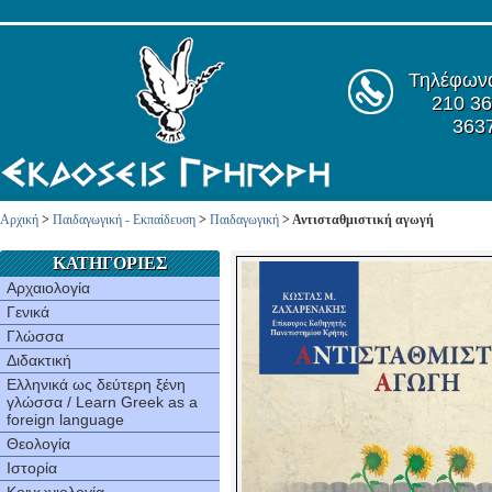
Τηλέφων
210 36
363
Αρχική
>
Παιδαγωγική - Εκπαίδευση
>
Παιδαγωγική
> Αντισταθμιστική αγωγή
ΚΑΤΗΓΟΡΙΕΣ
Αρχαιολογία
Γενικά
Γλώσσα
Διδακτική
Ελληνικά ως δεύτερη ξένη
γλώσσα / Learn Greek as a
foreign language
Θεολογία
Ιστορία