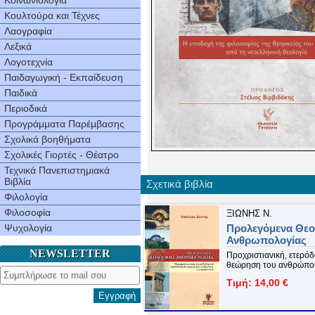
Κοινωνιολογία
Κουλτούρα και Τέχνες
Λαογραφία
Λεξικά
Λογοτεχνία
Παιδαγωγική - Εκπαίδευση
Παιδικά
Περιοδικά
Προγράμματα Παρέμβασης
Σχολικά βοηθήματα
Σχολικές Γιορτές - Θέατρο
Τεχνικά Πανεπιστημιακά
Βιβλία
Σχετικά βιβλία
Φιλολογία
Φιλοσοφία
ΞΙΩNHΣ N.
Ψυχολογία
Προλεγόμενα Θεο
Ανθρωπολογίας
NEWSLETTER
Προχριστιανική, ετερόδ
θεώρηση του ανθρώπ
Τιμή: 14,00 €
Εγγραφή