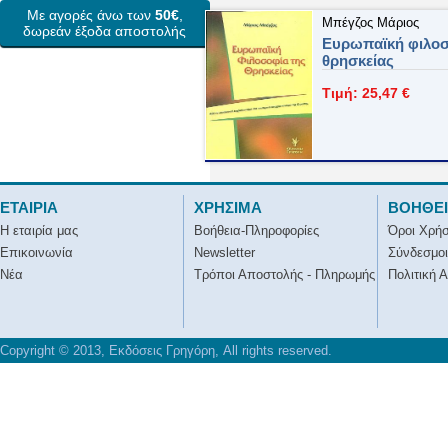
Με αγορές άνω των
50€
,
Μπέγζος Μάριος
δωρεάν έξοδα αποστολής
Ευρωπαϊκή φιλοσ
θρησκείας
Τιμή: 25,47 €
ΕΤΑΙΡΙΑ
ΧΡΗΣΙΜΑ
ΒΟΗΘΕ
Η εταιρία μας
Βοήθεια-Πληροφορίες
Όροι Χρή
Επικοινωνία
Newsletter
Σύνδεσμοι
Νέα
Τρόποι Αποστολής - Πληρωμής
Πολιτική 
Copyright © 2013, Εκδόσεις Γρηγόρη, All rights reserved.