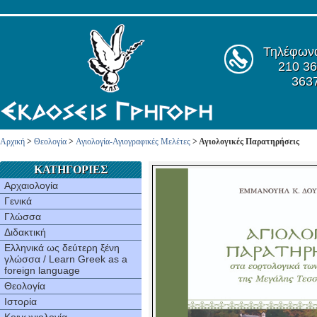
Τηλέφων
210 36
363
Αρχική
>
Θεολογία
>
Αγιολογία-Αγιογραφικές Μελέτες
> Αγιολογικές Παρατηρήσεις
ΚΑΤΗΓΟΡΙΕΣ
Αρχαιολογία
Γενικά
Γλώσσα
Διδακτική
Ελληνικά ως δεύτερη ξένη
γλώσσα / Learn Greek as a
foreign language
Θεολογία
Ιστορία