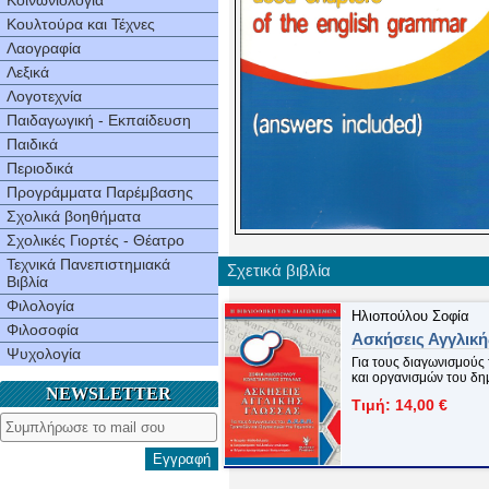
Κοινωνιολογία
Κουλτούρα και Τέχνες
Λαογραφία
Λεξικά
Λογοτεχνία
Παιδαγωγική - Εκπαίδευση
Παιδικά
Περιοδικά
Προγράμματα Παρέμβασης
Σχολικά βοηθήματα
Σχολικές Γιορτές - Θέατρο
Τεχνικά Πανεπιστημιακά
Σχετικά βιβλία
Βιβλία
Φιλολογία
Ηλιοπούλου Σοφία
Φιλοσοφία
Ασκήσεις Αγγλικ
Ψυχολογία
Για τους διαγωνισμούς 
και οργανισμών του δη
NEWSLETTER
Τιμή: 14,00 €
Εγγραφή