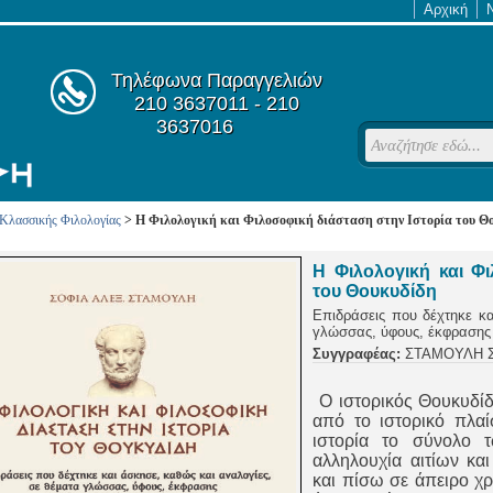
Αρχική
Τηλέφωνα Παραγγελιών
210 3637011 - 210
3637016
Κλασσικής Φιλολογίας
> Η Φιλολογική και Φιλοσοφική διάσταση στην Ιστορία του Θ
Η Φιλολογική και Φ
του Θουκυδίδη
Επιδράσεις που δέχτηκε κα
γλώσσας, ύφους, έκφρασης
Συγγραφέας:
ΣΤΑΜΟΥΛΗ Σ
Ο ιστορικός Θουκυδίδ
από το ιστορικό πλαί
ιστορία το σύνολο 
αλληλουχία αιτίων κα
και πίσω σε άπειρο χ