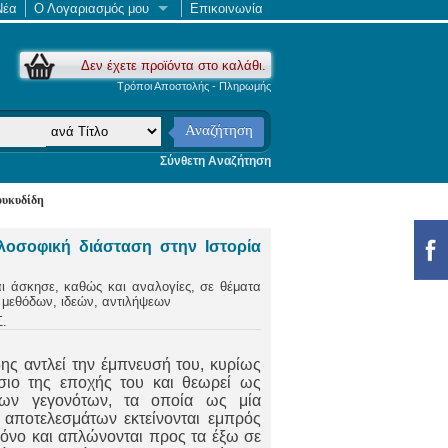
Νέα
Ο Λογαριασμός μου
Επικοινωνία
Δεν έχετε προϊόντα στο καλάθι.
Τρόποι Αποστολής - Πληρωμής
Αναζήτηση
Σύνθετη Αναζήτηση
ουκυδίδη
ιλοσοφική διάσταση στην Ιστορία
ι άσκησε, καθώς και αναλογίες, σε θέματα
 μεθόδων, ιδεών, αντιλήψεων
.
ης αντλεί την έμπνευσή του, κυρίως
σιο της εποχής του και θεωρεί ως
των γεγονότων, τα οποία ως μία
ι αποτελεσμάτων εκτείνονται εμπρός
ρόνο και απλώνονται προς τα έξω σε