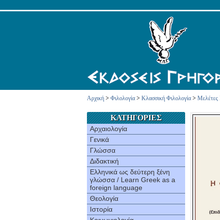
Αρχική
>
Φιλολογία
>
Κλασσική Φιλολογία
>
Μελέτες 
ΚΑΤΗΓΟΡΙΕΣ
Αρχαιολογία
Γενικά
Γλώσσα
Διδακτική
Ελληνικά ως δεύτερη ξένη
γλώσσα / Learn Greek as a
foreign language
Θεολογία
Ιστορία