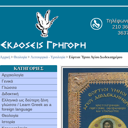
Τηλέφων
210 36
363
Αρχική
>
Θεολογία
>
Λειτουργικά - Υμνολογία
> Εόρτιοι Ύμνοι Αγίου Δωδεκαημέρου
ΚΑΤΗΓΟΡΙΕΣ
Αρχαιολογία
Γενικά
Γλώσσα
Διδακτική
Ελληνικά ως δεύτερη ξένη
γλώσσα / Learn Greek as a
foreign language
Θεολογία
Ιστορία