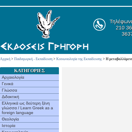
Τηλέφων
210 36
363
Αρχική
>
Παιδαγωγική - Εκπαίδευση
>
Κοινωνιολογία της Εκπαίδευσης
> Η μεταβαλλόμενη
ΚΑΤΗΓΟΡΙΕΣ
Αρχαιολογία
Γενικά
Γλώσσα
Διδακτική
Ελληνικά ως δεύτερη ξένη
γλώσσα / Learn Greek as a
foreign language
Θεολογία
Ιστορία