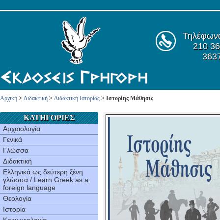
Τηλέφων
210 36
363
Αρχική
>
Διδακτική
>
Διδακτική Ιστορίας
> Ιστορίης Μάθησις
ΚΑΤΗΓΟΡΙΕΣ
Αρχαιολογία
Γενικά
Γλώσσα
Διδακτική
Ελληνικά ως δεύτερη ξένη
γλώσσα / Learn Greek as a
foreign language
Θεολογία
Ιστορία