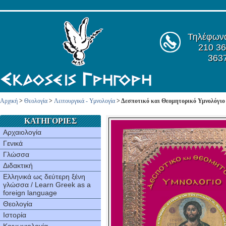
Τηλέφων
210 36
363
Αρχική
>
Θεολογία
>
Λειτουργικά - Υμνολογία
> Δεσποτικό και Θεομητορικό Υμνολόγιο
ΚΑΤΗΓΟΡΙΕΣ
Αρχαιολογία
Γενικά
Γλώσσα
Διδακτική
Ελληνικά ως δεύτερη ξένη
γλώσσα / Learn Greek as a
foreign language
Θεολογία
Ιστορία