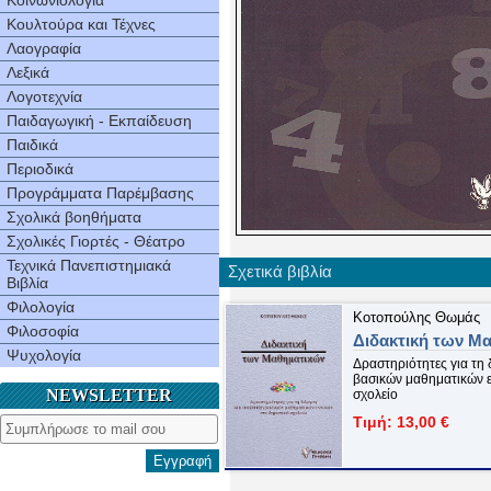
Κοινωνιολογία
Κουλτούρα και Τέχνες
Λαογραφία
Λεξικά
Λογοτεχνία
Παιδαγωγική - Εκπαίδευση
Παιδικά
Περιοδικά
Προγράμματα Παρέμβασης
Σχολικά βοηθήματα
Σχολικές Γιορτές - Θέατρο
Τεχνικά Πανεπιστημιακά
Σχετικά βιβλία
Βιβλία
Φιλολογία
Κοτοπούλης Θωμάς
Φιλοσοφία
Διδακτική των Μ
Ψυχολογία
Δραστηριότητες για τη
βασικών μαθηματικών ε
NEWSLETTER
σχολείο
Τιμή: 13,00 €
Εγγραφή