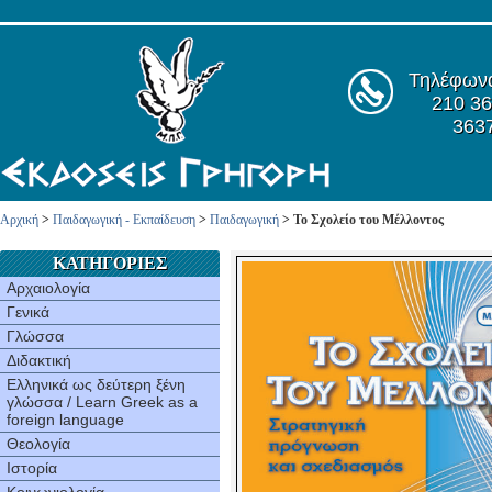
Τηλέφων
210 36
363
Αρχική
>
Παιδαγωγική - Εκπαίδευση
>
Παιδαγωγική
> Το Σχολείο του Μέλλοντος
ΚΑΤΗΓΟΡΙΕΣ
Αρχαιολογία
Γενικά
Γλώσσα
Διδακτική
Ελληνικά ως δεύτερη ξένη
γλώσσα / Learn Greek as a
foreign language
Θεολογία
Ιστορία