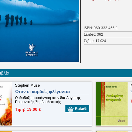
Υπάρχει θεραπεία;
Γιατί οι περισσότερ
αδιάφοροι θρησκευτικά 
ISBN: 960-333-456-1
Ποιοί είναι οι κίνδυνο
Σελίδες: 362
θρησκευτική προκατάλ
Σχήμα: 17Χ24
Αυτά είναι μερικά μόν
βιβλίο αυτό επιχει
επισκόπηση μιας πλούσ
Για τα περιεχόμενα του βιβ
ιβλία
Για το βιογραφικό του σ
Stephen Muse
Όταν οι καρδιές φλέγονται
Ορθόδοξη προσέγγιση στον διά-Λογο της
Ποιμαντικής Συμβουλευτικής
Καλάθι
Τιμή: 19,00 €