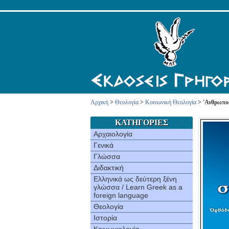
Αρχική
>
Θεολογία
>
Κοινωνική Θεολογία
> 'Ανθρωπος
ΚΑΤΗΓΟΡΙΕΣ
Αρχαιολογία
Γενικά
Γλώσσα
Διδακτική
Ελληνικά ως δεύτερη ξένη
γλώσσα / Learn Greek as a
foreign language
Θεολογία
Ιστορία