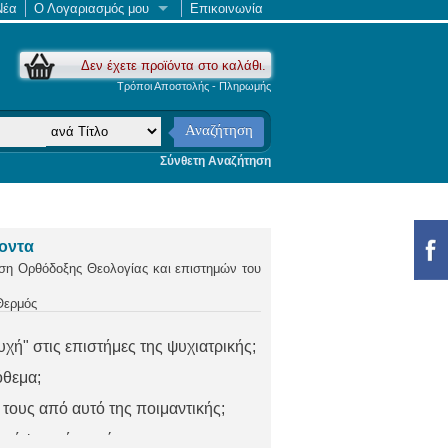
Νέα
Ο Λογαριασμός μου
Επικοινωνία
Δεν έχετε προϊόντα στο καλάθι.
Τρόποι Αποστολής - Πληρωμής
Αναζήτηση
Σύνθετη Αναζήτηση
οντα
ση Ορθόδοξης Θεολογίας και επιστημών του
Θερμός
υχή" στις επιστήμες της ψυχιατρικής;
όθεμα;
ό τους από αυτό της ποιμαντικής;
αι τί ψυχική αρρώστια;