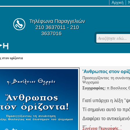
Αρχική
Τηλέφωνα Παραγγελιών
210 3637011 - 210
3637016
 στον ορίζοντα
'Ανθρωπος στον ορίζ
Προσεγγίζοντας τη συνάντη
Ψυχισμού
Συγγραφέας:
π.Βασίλειος 
Γιατί υπάρχει η λέξη "ψ
Τί σημαίνει αυτό το πρ
Διαφέρει το αντικείμεν
Τί είναι ψυχική υγεία κ
Συνέχεια Περιγραφής...