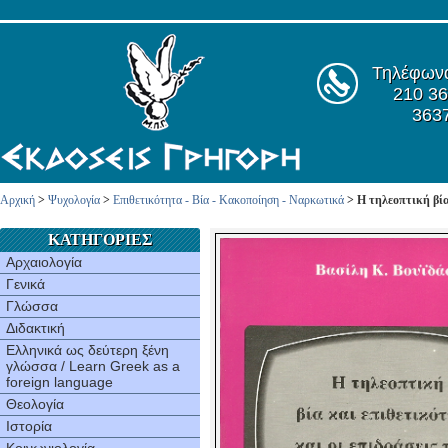
Τηλέφων
210 36
363
Αρχική
>
Ψυχολογία
>
Επιθετικότητα - Βία - Κακοποίηση - Ναρκωτικά
> Η τηλεοπτική βία 
ΚΑΤΗΓΟΡΙΕΣ
Αρχαιολογία
Γενικά
Γλώσσα
Διδακτική
Ελληνικά ως δεύτερη ξένη
γλώσσα / Learn Greek as a
foreign language
Θεολογία
Ιστορία