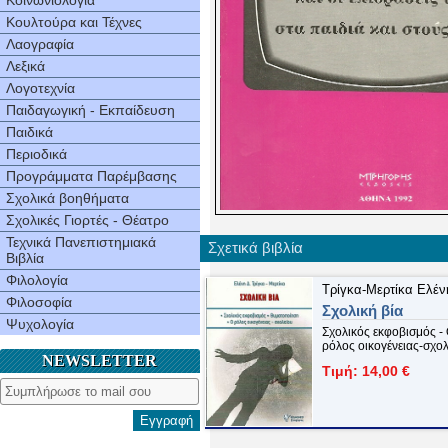
Κοινωνιολογία
Κουλτούρα και Τέχνες
Λαογραφία
Λεξικά
Λογοτεχνία
Παιδαγωγική - Εκπαίδευση
Παιδικά
Περιοδικά
Προγράμματα Παρέμβασης
Σχολικά βοηθήματα
Σχολικές Γιορτές - Θέατρο
Τεχνικά Πανεπιστημιακά
Σχετικά βιβλία
Βιβλία
Φιλολογία
Τρίγκα-Μερτίκα Ελέν
Φιλοσοφία
Σχολική βία
Ψυχολογία
Σχολικός εκφοβισμός -
ρόλος οικογένειας-σχο
NEWSLETTER
Τιμή: 14,00 €
Εγγραφή