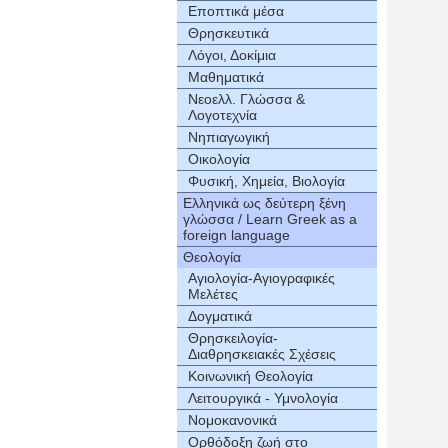
Εποπτικά μέσα
Θρησκευτικά
Λόγοι, Δοκίμια
Μαθηματικά
Νεοελλ. Γλώσσα &
Λογοτεχνία
Νηπιαγωγική
Οικολογία
Φυσική, Χημεία, Βιολογία
Ελληνικά ως δεύτερη ξένη
γλώσσα / Learn Greek as a
foreign language
Θεολογία
Αγιολογία-Αγιογραφικές
Μελέτες
Δογματικά
Θρησκειλογία-
Διαθρησκειακές Σχέσεις
Κοινωνική Θεολογία
Λειτουργικά - Υμνολογία
Νομοκανονικά
Ορθόδοξη ζωή στο