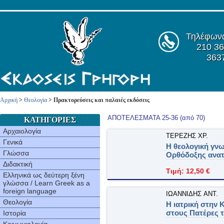
Τηλέφων
210 36
363
Αρχική
>
Θεολογία
> Πρακτορεύσεις και παλαιές εκδόσεις
ΑΠΟΤΕΛΕΣΜΑΤΑ 25-36 (από 70)
ΚΑΤΗΓΟΡΙΕΣ
Αρχαιολογία
ΤΕΡΕZHΣ XP.
Γενικά
Η θεολογική γνω
Γλώσσα
Oρθόδοξης ανα
Διδακτική
Τιμή: 12,50 €
Ελληνικά ως δεύτερη ξένη
γλώσσα / Learn Greek as a
foreign language
ΙΩANNIΔHΣ ANT.
Θεολογία
Η ιατρική στην K
στους Πατέρες 
Ιστορία