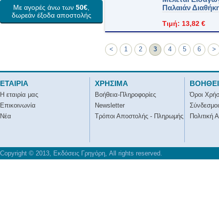
Με αγορές άνω των
50€
,
Παλαιάν Διαθήκ
δωρεάν έξοδα αποστολής
Τιμή: 13,82 €
<
1
2
3
4
5
6
>
ΕΤΑΙΡΙΑ
ΧΡΗΣΙΜΑ
ΒΟΗΘΕ
Η εταιρία μας
Βοήθεια-Πληροφορίες
Όροι Χρή
Επικοινωνία
Newsletter
Σύνδεσμοι
Νέα
Τρόποι Αποστολής - Πληρωμής
Πολιτική 
Copyright © 2013, Εκδόσεις Γρηγόρη, All rights reserved.