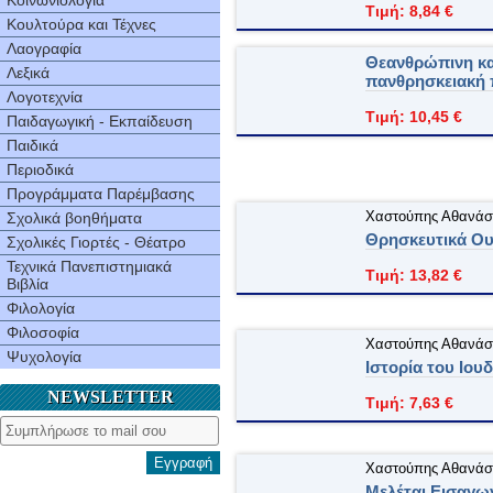
Κοινωνιολογία
Τιμή: 8,84 €
Κουλτούρα και Τέχνες
Λαογραφία
Θεανθρώπινη κα
Λεξικά
πανθρησκειακή 
Λογοτεχνία
Τιμή: 10,45 €
Παιδαγωγική - Εκπαίδευση
Παιδικά
Περιοδικά
Προγράμματα Παρέμβασης
Χαστούπης Αθανάσ
Σχολικά βοηθήματα
Θρησκευτικά Oυ
Σχολικές Γιορτές - Θέατρο
Τεχνικά Πανεπιστημιακά
Τιμή: 13,82 €
Βιβλία
Φιλολογία
Φιλοσοφία
Χαστούπης Αθανάσ
Ψυχολογία
Ιστορία του Iου
NEWSLETTER
Τιμή: 7,63 €
Εγγραφή
Χαστούπης Αθανάσ
Μελέται Eισαγωγ