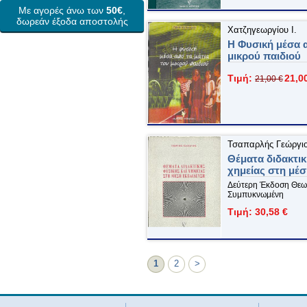
Με αγορές άνω των
50€
,
δωρεάν έξοδα αποστολής
Χατζηγεωργίου Ι.
Η Φυσική μέσα α
μικρού παιδιού
Τιμή:
21,0
21,00 €
Τσαπαρλής Γεώργι
Θέματα διδακτικ
χημείας στη μέ
Δεύτερη Έκδοση Θεω
Συμπυκνωμένη
Τιμή: 30,58 €
1
2
>