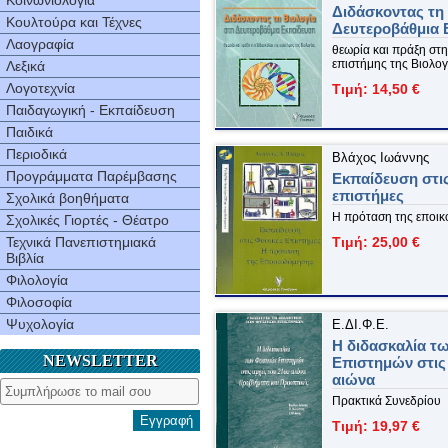
Κοινωνιολογία
Διδάσκοντας τη 
Κουλτούρα και Τέχνες
Δευτεροβάθμια 
Λαογραφία
θεωρία και πράξη στη
επιστήμης της Βιολογ
Λεξικά
Λογοτεχνία
Τιμή: 14,50 €
Παιδαγωγική - Εκπαίδευση
Παιδικά
Περιοδικά
Βλάχος Ιωάννης
Προγράμματα Παρέμβασης
Εκπαίδευση στι
επιστήμες
Σχολικά βοηθήματα
Η πρόταση της εποι
Σχολικές Γιορτές - Θέατρο
Τεχνικά Πανεπιστημιακά
Τιμή: 25,00 €
Βιβλία
Φιλολογία
Φιλοσοφία
Ψυχολογία
Ε.ΔΙ.Φ.Ε.
Η διδασκαλία τ
NEWSLETTER
Επιστημών στις
αιώνα
Πρακτικά Συνεδρίου
Εγγραφή
Τιμή: 19,97 €