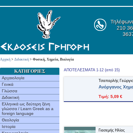
Τηλέφων
210 36
363
Αρχική
>
Διδακτική
> Φυσική, Χημεία, Βιολογία
ΑΠΟΤΕΛΕΣΜΑΤΑ 1-12 (από 15)
ΚΑΤΗΓΟΡΙΕΣ
Αρχαιολογία
Τσαπαρλής Γεώργι
Γενικά
Ανόργανος Xημε
Γλώσσα
Τιμή: 5,09 €
Διδακτική
Ελληνικά ως δεύτερη ξένη
γλώσσα / Learn Greek as a
foreign language
Θεολογία
Ιστορία
Γιασεμής Ηλίας