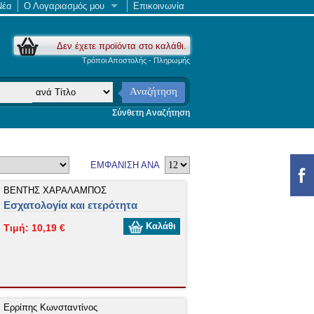
Νέα
Ο Λογαριασμός μου
Επικοινωνία
Δεν έχετε προϊόντα στο καλάθι.
Τρόποι Αποστολής - Πληρωμής
Αναζήτηση
Σύνθετη Αναζήτηση
ΕΜΦΑΝΙΣΗ ΑΝΑ
ΒΕΝΤΗΣ ΧΑΡΑΛΑΜΠΟΣ
Εσχατολογία και ετερότητα
Καλάθι
Τιμή: 10,19 €
Ερρίπης Κωνσταντίνος