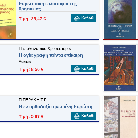
Ευρωπαϊκή φιλοσοφία της
θρησκείας
Καλάθι
Τιμή: 25,47 €
Παπαθανασίου Χρυσόστομος
Η αγία γραφή πάντα επίκαιρη
Δοκίμια
Καλάθι
Τιμή: 8,50 €
ΠΙΠΕΡΑΚΗ Σ Γ.
Η εν ορθοδοξία ηνωμένη Eυρώπη
Καλάθι
Τιμή: 5,87 €