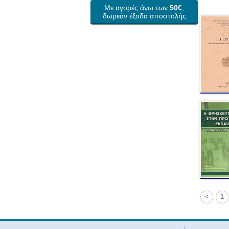
Με αγορές άνω των
50€
,
δωρεάν έξοδα αποστολής
<
1