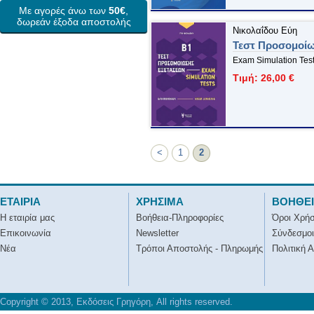
Με αγορές άνω των
50€
,
δωρεάν έξοδα αποστολής
Νικολαΐδου Εύη
Τεστ Προσομοί
Exam Simulation Tes
Τιμή: 26,00 €
<
1
2
ΕΤΑΙΡΙΑ
ΧΡΗΣΙΜΑ
ΒΟΗΘΕ
Η εταιρία μας
Βοήθεια-Πληροφορίες
Όροι Χρή
Επικοινωνία
Newsletter
Σύνδεσμοι
Νέα
Τρόποι Αποστολής - Πληρωμής
Πολιτική 
Copyright © 2013, Εκδόσεις Γρηγόρη, All rights reserved.