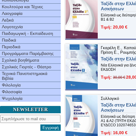
Κοινωνιολογία
Ταξίδι στην Ελλ
Κουλτούρα και Τέχνες
Ασκήσεων
Λαογραφία
Ελληνικά ως δεύτερη
Β1 & Β2
Λεξικά
Λογοτεχνία
Τιμή: 20,00 €
Παιδαγωγική - Εκπαίδευση
Παιδικά
Περιοδικά
Γκαρέλη Ε., Καπού
Πρίτση Ε., Ρουμπής
Προγράμματα Παρέμβασης
Ταξίδι στην Ελλ
Σχολικά βοηθήματα
Νέα Ελληνικά για ξέ
Σχολικές Γιορτές - Θέατρο
ΕΚΔΟΣΗ
Τεχνικά Πανεπιστημιακά
Τιμή:
28,0
30,00 €
Βιβλία
Φιλολογία
Φιλοσοφία
Ψυχολογία
Συλλογικό
Ταξίδι στην Ελλ
NEWSLETTER
Ασκήσεων
Ελληνικά ως δεύτερη
Α1 & Α2 (ΤΡΙΤΗ ΕΚ
ΕΥΔΟΞΟ 102074653
Εγγραφή
Τιμή: 16,00 €