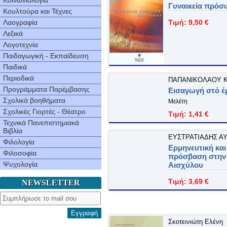
Κοινωνιολογία
Γυναικεία πρόσ
Κουλτούρα και Τέχνες
Λαογραφία
Τιμή: 9,50 €
Λεξικά
Λογοτεχνία
Παιδαγωγική - Εκπαίδευση
Παιδικά
Περιοδικά
ΠΑΠΑΝΙΚΟΛΑOΥ Κ
Προγράμματα Παρέμβασης
Εισαγωγή στό έ
Σχολικά βοηθήματα
Μελέτη
Σχολικές Γιορτές - Θέατρο
Τιμή: 1,41 €
Τεχνικά Πανεπιστημιακά
Βιβλία
ΕΥΣΤΡΑΤΙΑΔΗΣ ΑΥ
Φιλολογία
Ερμηνευτική και
Φιλοσοφία
πρόσβαση στην 
Ψυχολογία
Αισχύλου
Τιμή: 3,69 €
NEWSLETTER
Εγγραφή
Σκοτεινιώτη Ελένη