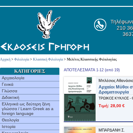
Τηλέφων
210 36
363
Αρχική
>
Φιλολογία
>
Κλασσική Φιλολογία
> Μελέτες Κλασσικής Φιλολογίας
ΑΠΟΤΕΛΕΣΜΑΤΑ 1-12 (από 19)
ΚΑΤΗΓΟΡΙΕΣ
Αρχαιολογία
Μπλέσιος Αθανάσι
Γενικά
Aρχαίοι Μύθοι σ
Γλώσσα
Δραματουργία
Διδακτική
ΤΡΩΙΚΟΣ ΚΥΚΛΟΣ -
Ελληνικά ως δεύτερη ξένη
Τιμή: 28,00 €
γλώσσα / Learn Greek as a
foreign language
Θεολογία
Ιστορία
ΜΠΑΡΔΑΝΗ Σ.