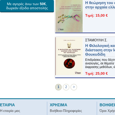
Η θεώρηση του 
Με αγορές άνω των
50€
,
στην αρχαία ελλ
δωρεάν έξοδα αποστολής
Τιμή: 15,00 €
ΣΤΑΜΟΥΛΗ Σ.
Η Φιλολογική κα
διάσταση στην Ι
Θουκυδίδη
Επιδράσεις που δέχτη
αναλογίες, σε θέματα
έκφρασης μεθόδων, ι
Τιμή: 25,00 €
1
2
>
ΕΤΑΙΡΙΑ
ΧΡΗΣΙΜΑ
ΒΟΗΘΕ
Η εταιρία μας
Βοήθεια-Πληροφορίες
Όροι Χρή