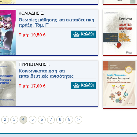
ΚΟΛΙΑΔΗΣ Ε.
Θεωρίες μάθησης και εκπαιδευτική
πράξη. Τόμ. Γ΄
Καλάθι
Τιμή: 19,50 €
ΠΥΡΓIΩTAKHΣ I.
Κοινωνικοποίηση και
εκπαιδευτικές ανισότητες
Καλάθι
Τιμή: 17,00 €
2
3
4
5
6
7
8
9
>