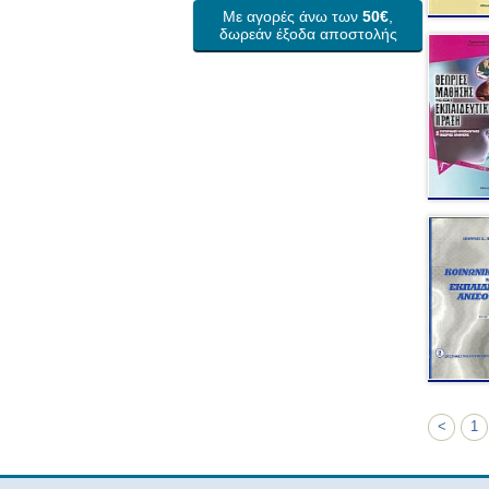
Με αγορές άνω των
50€
,
δωρεάν έξοδα αποστολής
<
1