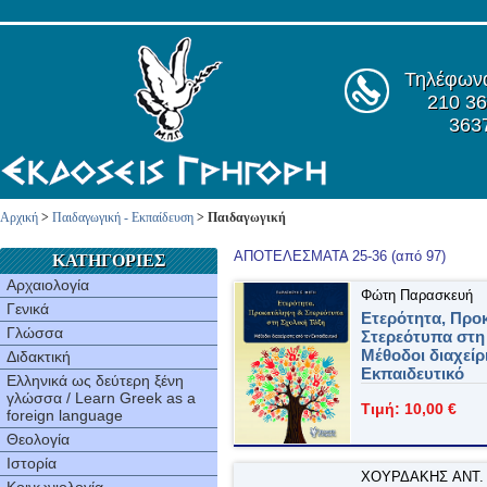
Τηλέφων
210 36
363
Αρχική
>
Παιδαγωγική - Εκπαίδευση
> Παιδαγωγική
ΑΠΟΤΕΛΕΣΜΑΤΑ 25-36 (από 97)
ΚΑΤΗΓΟΡΙΕΣ
Αρχαιολογία
Φώτη Παρασκευή
Γενικά
Ετερότητα, Προ
Γλώσσα
Στερεότυπα στη 
Μέθοδοι διαχείρ
Διδακτική
Εκπαιδευτικό
Ελληνικά ως δεύτερη ξένη
γλώσσα / Learn Greek as a
Τιμή: 10,00 €
foreign language
Θεολογία
Ιστορία
ΧΟΥΡΔAKHΣ ANT.