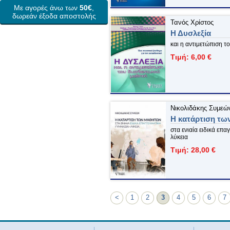
Με αγορές άνω των
50€
,
δωρεάν έξοδα αποστολής
Τανός Χρίστος
Η Δυσλεξία
και η αντιμετώπιση τ
Τιμή: 6,00 €
Νικολιδάκης Συμεώ
Η κατάρτιση τω
στα ενιαία ειδικά επα
λύκεια
Τιμή: 28,00 €
<
1
2
3
4
5
6
7