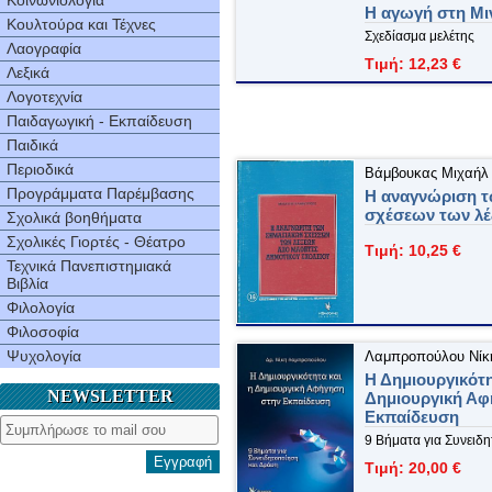
Κοινωνιολογία
Η αγωγή στη Μι
Κουλτούρα και Τέχνες
Σχεδίασμα μελέτης
Λαογραφία
Τιμή: 12,23 €
Λεξικά
Λογοτεχνία
Παιδαγωγική - Εκπαίδευση
Παιδικά
Περιοδικά
Βάμβουκας Μιχαήλ
Προγράμματα Παρέμβασης
Η αναγνώριση 
σχέσεων των λ
Σχολικά βοηθήματα
Σχολικές Γιορτές - Θέατρο
Τιμή: 10,25 €
Τεχνικά Πανεπιστημιακά
Βιβλία
Φιλολογία
Φιλοσοφία
Ψυχολογία
Λαμπροπούλου Νίκ
Η Δημιουργικότη
NEWSLETTER
Δημιουργική Αφ
Εκπαίδευση
9 Βήματα για Συνειδ
Εγγραφή
Τιμή: 20,00 €