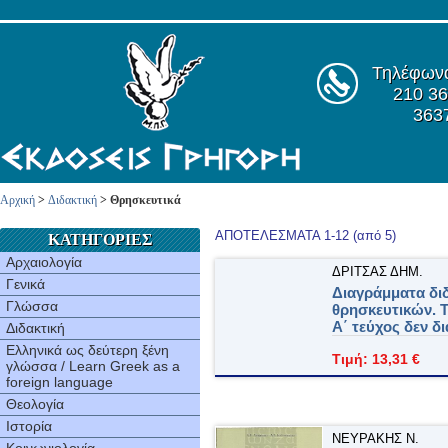
Τηλέφων
210 36
363
Αρχική
>
Διδακτική
> Θρησκευτικά
ΑΠΟΤΕΛΕΣΜΑΤΑ 1-12 (από 5)
ΚΑΤΗΓΟΡΙΕΣ
Αρχαιολογία
ΔΡΙΤΣAΣ ΔHM.
Γενικά
Διαγράμματα δι
Γλώσσα
θρησκευτικών. T
A΄ τεύχος δεν δι
Διδακτική
Ελληνικά ως δεύτερη ξένη
Τιμή: 13,31 €
γλώσσα / Learn Greek as a
foreign language
Θεολογία
Ιστορία
ΝΕΥΡΑΚΗΣ Ν.