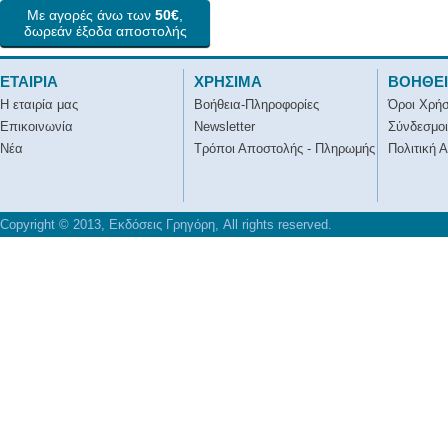
Με αγορές άνω των
50€
,
δωρεάν έξοδα αποστολής
ΕΤΑΙΡΙΑ
ΧΡΗΣΙΜΑ
ΒΟΗΘΕ
Η εταιρία μας
Βοήθεια-Πληροφορίες
Όροι Χρή
Επικοινωνία
Newsletter
Σύνδεσμοι
Νέα
Τρόποι Αποστολής - Πληρωμής
Πολιτική 
Copyright © 2013, Εκδόσεις Γρηγόρη, All rights reserved.