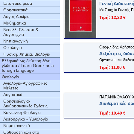
Εποπτικά μέσα
Γενική Διδακτικ
Θρησκευτικά
Με Στοιχεία Γενικής 
Λόγοι, Δοκίμια
Τιμή: 12,23 €
Μαθηματικά
Νεοελλ. Γλώσσα &
Λογοτεχνία
Νηπιαγωγική
Θεοφιλίδης Χρήστο
Οικολογία
Δεξιότητες διδασ
Φυσική, Χημεία, Βιολογία
Οργάνωση και διεξαγ
Ελληνικά ως δεύτερη ξένη
γλώσσα / Learn Greek as a
Τιμή: 11,00 €
foreign language
Θεολογία
Αγιολογία-Αγιογραφικές
Μελέτες
Δογματικά
ΠΑΠΑΝΙΚΟΛΑΟΥ Χ
Θρησκειλογία-
Διαθεματικές δρ
Διαθρησκειακές Σχέσεις
Κοινωνική Θεολογία
Τιμή: 10,40 €
Λειτουργικά - Υμνολογία
Νομοκανονικά
Ορθόδοξη ζωή στο