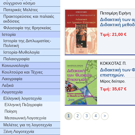
σύγχρονο κόσμο
Πατερικές Μελέτες
Πετσιμέρη Ειρήνη
Πρακτορεύσεις και παλαιές
Διδακτική των α
εκδόσεις
Διδακτική μεθοδ
Φιλοσοφία της θρησκείας
Ιστορία
Τιμή: 21,00 €
Ιστορία της Διπλωματίας-
Πολιτική
Ιστορία-Mυθολογία
Παλαιογραφία
ΚΟΚΚΟΤΑΣ Π.
Κοινωνιολογία
Διδακτική των 
Κουλτούρα και Τέχνες
επιστημών.
Λαογραφία
Μέρος δεύτερο.
Λεξικά
Τιμή: 35,67 €
Λογοτεχνία
Ελληνική λογοτεχνία
Ελληνική Πεζογραφία
Ποίηση
1
2
3
4
>
Μεσαιωνική Λογοτεχνία
Μελέτες για τη λογοτεχνία
Ξένη Λογοτεχνία