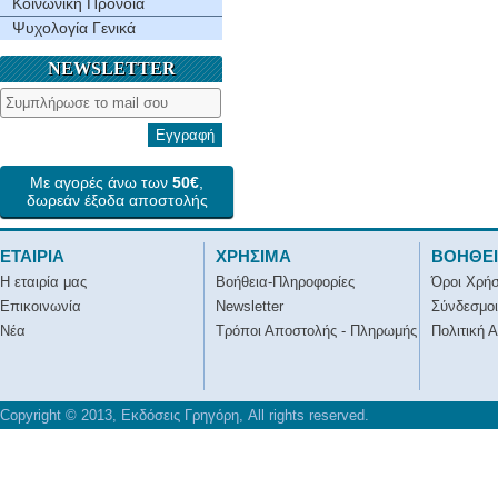
Κοινωνική Πρόνοια
Ψυχολογία Γενικά
NEWSLETTER
Εγγραφή
Με αγορές άνω των
50€
,
δωρεάν έξοδα αποστολής
ΕΤΑΙΡΙΑ
ΧΡΗΣΙΜΑ
ΒΟΗΘΕ
Η εταιρία μας
Βοήθεια-Πληροφορίες
Όροι Χρή
Επικοινωνία
Newsletter
Σύνδεσμοι
Νέα
Τρόποι Αποστολής - Πληρωμής
Πολιτική 
Copyright © 2013, Εκδόσεις Γρηγόρη, All rights reserved.