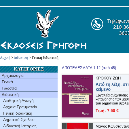
Τηλέφων
210 36
363
Αρχική
>
Διδακτική
> Γενική διδακτική
ΑΠΟΤΕΛΕΣΜΑΤΑ 1-12 (από 45)
ΚΑΤΗΓΟΡΙΕΣ
Αρχαιολογία
ΚΡΟΚΟΥ ΖΩΗ
Γενικά
Από τη λέξη, στ
Γλώσσα
κείμενο
Διδακτική
Εργαλεία ανίχνευσης
κατανόησης των μαθητ
Αισθητική Αγωγή
του δημοτικού σχολε
Αρχαία Γραμματεία
Τιμή: 7,50 €
Γενική διδακτική
Δημοτικό Σχολείο
Διδακτική Ιστορίας
Μάνος Κωνσταντίν