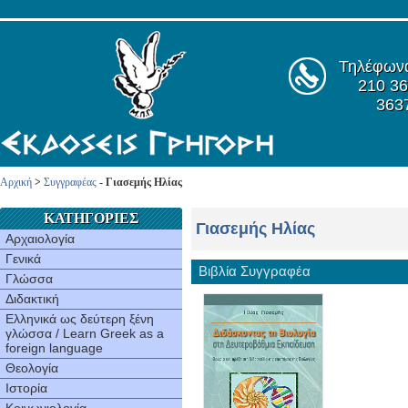
Τηλέφων
210 36
363
Αρχική
>
Συγγραφέας
- Γιασεμής Ηλίας
ΚΑΤΗΓΟΡΙΕΣ
Γιασεμής Ηλίας
Αρχαιολογία
Γενικά
Βιβλία Συγγραφέα
Γλώσσα
Διδακτική
Ελληνικά ως δεύτερη ξένη
γλώσσα / Learn Greek as a
foreign language
Θεολογία
Ιστορία