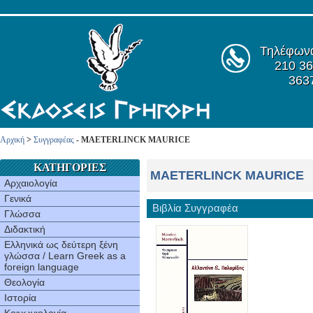
Τηλέφων
210 36
363
Αρχική
>
Συγγραφέας
- MAETERLINCK MAURICE
ΚΑΤΗΓΟΡΙΕΣ
MAETERLINCK MAURICE
Αρχαιολογία
Γενικά
Βιβλία Συγγραφέα
Γλώσσα
Διδακτική
Ελληνικά ως δεύτερη ξένη
γλώσσα / Learn Greek as a
foreign language
Θεολογία
Ιστορία