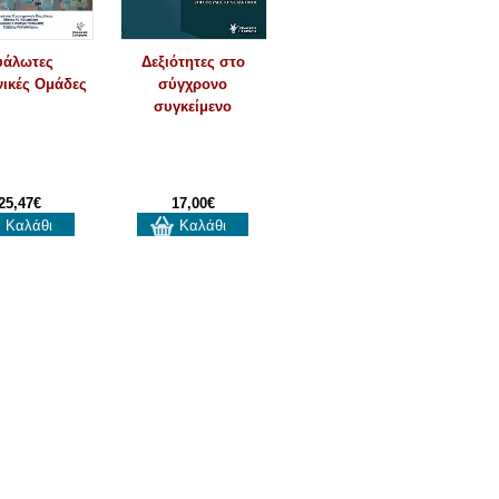
υάλωτες
Δεξιότητες στο
ικές Ομάδες
σύγχρονο
συγκείμενο
25,47€
17,00€
Καλάθι
Καλάθι