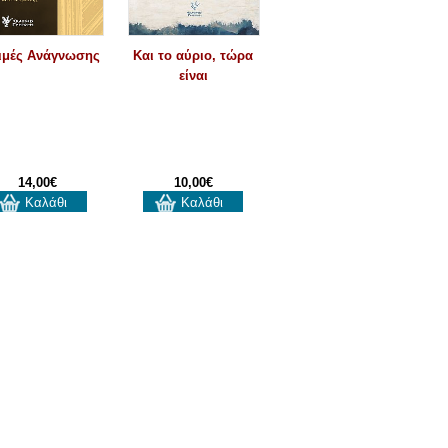
ιμές Ανάγνωσης
Και το αύριο, τώρα
είναι
14,00€
10,00€
Καλάθι
Καλάθι