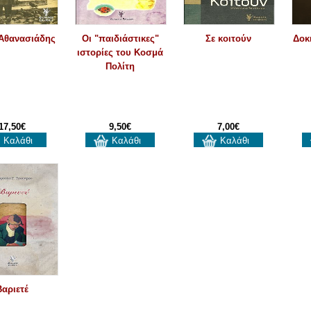
Αθανασιάδης
Οι "παιδιάστικες"
Σε κοιτούν
Δοκ
ιστορίες του Κοσμά
Πολίτη
17,50€
9,50€
7,00€
Καλάθι
Καλάθι
Καλάθι
Βαριετέ