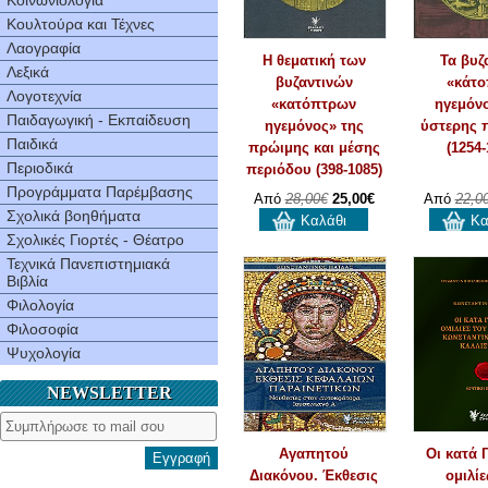
Κοινωνιολογία
Κουλτούρα και Τέχνες
Λαογραφία
Η θεματική των
Τα βυζ
Λεξικά
βυζαντινών
«κάτο
Λογοτεχνία
«κατόπτρων
ηγεμόνο
Παιδαγωγική - Εκπαίδευση
ηγεμόνος» της
ύστερης 
Παιδικά
πρώιμης και μέσης
(1254-
Περιοδικά
περιόδου (398-1085)
Προγράμματα Παρέμβασης
Aπό
28,00€
25,00€
Aπό
22,0
Σχολικά βοηθήματα
Καλάθι
Κα
Σχολικές Γιορτές - Θέατρο
Τεχνικά Πανεπιστημιακά
Βιβλία
Φιλολογία
Φιλοσοφία
Ψυχολογία
NEWSLETTER
Αγαπητού
Οι κατά 
Εγγραφή
Διακόνου. Έκθεσις
ομιλίε