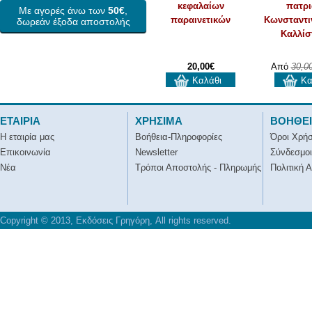
κεφαλαίων
πατρι
Με αγορές άνω των
50€
,
παραινετικών
Κωνσταντ
δωρεάν έξοδα αποστολής
Καλλίσ
20,00€
Aπό
30,0
Καλάθι
Κα
ΕΤΑΙΡΙΑ
ΧΡΗΣΙΜΑ
ΒΟΗΘΕ
Η εταιρία μας
Βοήθεια-Πληροφορίες
Όροι Χρή
Επικοινωνία
Newsletter
Σύνδεσμοι
Νέα
Τρόποι Αποστολής - Πληρωμής
Πολιτική 
Copyright © 2013, Εκδόσεις Γρηγόρη, All rights reserved.