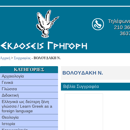
Τηλέφων
210 36
363
Αρχική
>
Συγγραφέας
- ΒΟΛOYΔAKH N.
ΚΑΤΗΓΟΡΙΕΣ
ΒΟΛOYΔAKH N.
Αρχαιολογία
Γενικά
Βιβλία Συγγραφέα
Γλώσσα
Διδακτική
Ελληνικά ως δεύτερη ξένη
γλώσσα / Learn Greek as a
foreign language
Θεολογία
Ιστορία