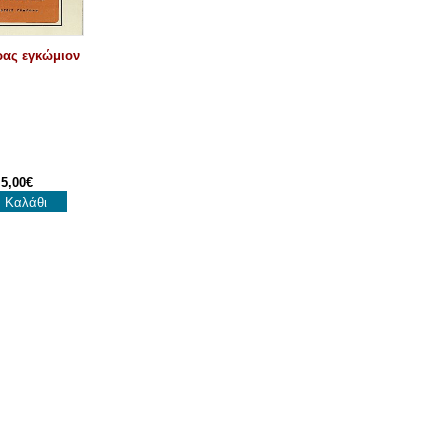
ας εγκώμιον
5,00€
Καλάθι