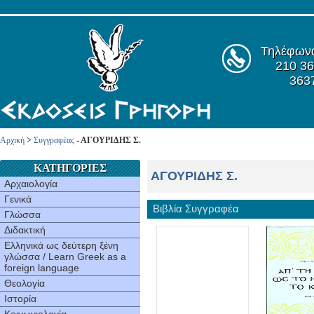
Τηλέφων
210 36
363
Αρχική
>
Συγγραφέας
- ΑΓΟΥPIΔHΣ Σ.
ΚΑΤΗΓΟΡΙΕΣ
ΑΓΟΥPIΔHΣ Σ.
Αρχαιολογία
Γενικά
Βιβλία Συγγραφέα
Γλώσσα
Διδακτική
Ελληνικά ως δεύτερη ξένη
γλώσσα / Learn Greek as a
foreign language
Θεολογία
Ιστορία