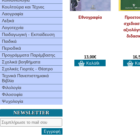
Κοινωνιολογία
Κουλτούρα και Τέχνες
Λαογραφία
Εθνογραφία
Προετοι
Λεξικά
σχεδιασ
Λογοτεχνία
αξιολόγ
Παιδαγωγική - Εκπαίδευση
διδασκ
Παιδικά
Περιοδικά
Προγράμματα Παρέμβασης
13,00€
16,
Σχολικά βοηθήματα
Καλάθι
Κα
Σχολικές Γιορτές - Θέατρο
Τεχνικά Πανεπιστημιακά
Βιβλία
Φιλολογία
Φιλοσοφία
Ψυχολογία
NEWSLETTER
Εγγραφή