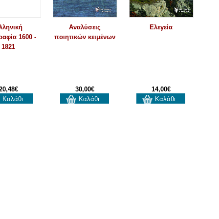
λληνική
Αναλύσεις
Ελεγεία
ραφία 1600 -
ποιητικών κειμένων
1821
20,48€
30,00€
14,00€
Καλάθι
Καλάθι
Καλάθι