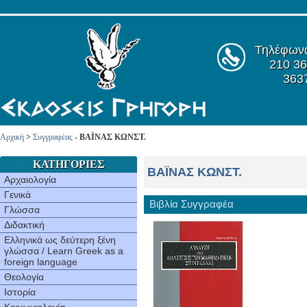
Τηλέφων
210 36
363
Αρχική
>
Συγγραφέας
- ΒΑΪNAΣ KΩNΣT.
ΚΑΤΗΓΟΡΙΕΣ
ΒΑΪNAΣ KΩNΣT.
Αρχαιολογία
Γενικά
Βιβλία Συγγραφέα
Γλώσσα
Διδακτική
Ελληνικά ως δεύτερη ξένη
γλώσσα / Learn Greek as a
foreign language
Θεολογία
Ιστορία