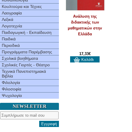
Κοινωνιολογία
Κουλτούρα και Τέχνες
Λαογραφία
Ανάλυση της
Λεξικά
διδακτικής των
Λογοτεχνία
μαθηματικών στην
Παιδαγωγική - Εκπαίδευση
Eλλάδα
Παιδικά
Περιοδικά
Προγράμματα Παρέμβασης
17,33€
Σχολικά βοηθήματα
Καλάθι
Σχολικές Γιορτές - Θέατρο
Τεχνικά Πανεπιστημιακά
Βιβλία
Φιλολογία
Φιλοσοφία
Ψυχολογία
NEWSLETTER
Εγγραφή