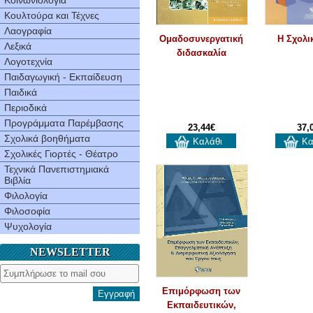
Κοινωνιολογία
Κουλτούρα και Τέχνες
Λαογραφία
Ομαδοσυνεργατική
Η Σχολι
Λεξικά
διδασκαλία
Λογοτεχνία
Παιδαγωγική - Εκπαίδευση
Παιδικά
Περιοδικά
Προγράμματα Παρέμβασης
23,44€
37,
Σχολικά βοηθήματα
Καλάθι
Κα
Σχολικές Γιορτές - Θέατρο
Τεχνικά Πανεπιστημιακά
Βιβλία
Φιλολογία
Φιλοσοφία
Ψυχολογία
NEWSLETTER
Επιμόρφωση των
Εγγραφή
Εκπαιδευτικών,