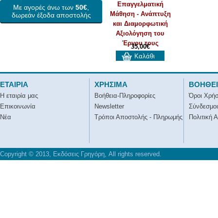
Επαγγελματική
Με αγορές άνω των
50€
,
Μάθηση - Ανάπτυξη
δωρεάν έξοδα αποστολής
και Διαμορφωτική
Αξιολόγηση του
Έργου τους
35,00€
Καλάθι
ΕΤΑΙΡΙΑ
ΧΡΗΣΙΜΑ
ΒΟΗΘΕ
Η εταιρία μας
Βοήθεια-Πληροφορίες
Όροι Χρή
Επικοινωνία
Newsletter
Σύνδεσμοι
Νέα
Τρόποι Αποστολής - Πληρωμής
Πολιτική 
Copyright © 2013, Εκδόσεις Γρηγόρη, All rights reserved.