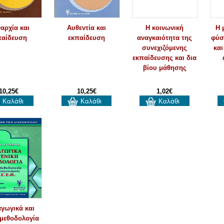
θαρχία και
Αυθεντία και
Η κοινωνική
Η 
παίδευση
εκπαίδευση
αναγκαιότητα της
φύσ
συνεχιζόμενης
και
εκπαίδευσης και δια
βίου μάθησης
10,25€
10,25€
1,02€
Καλάθι
Καλάθι
Καλάθι
γωγικά και
 μεθοδολογία