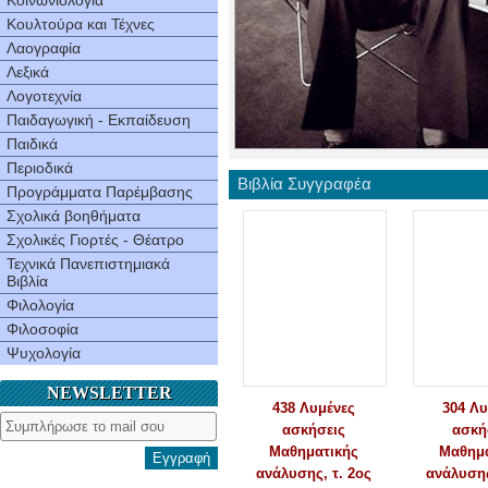
Κοινωνιολογία
Κουλτούρα και Τέχνες
Λαογραφία
Λεξικά
Λογοτεχνία
Παιδαγωγική - Εκπαίδευση
Παιδικά
Περιοδικά
Βιβλία Συγγραφέα
Προγράμματα Παρέμβασης
Σχολικά βοηθήματα
Σχολικές Γιορτές - Θέατρο
Τεχνικά Πανεπιστημιακά
Βιβλία
Φιλολογία
Φιλοσοφία
Ψυχολογία
NEWSLETTER
438 Λυμένες
304 Λυ
ασκήσεις
ασκή
Mαθηματικής
Mαθημα
Εγγραφή
ανάλυσης, τ. 2ος
ανάλυσης