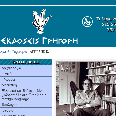
Τηλέφων
210 36
363
Αρχική
>
Συγγραφέας
- ΑΓΓEΛHΣ K.
ΚΑΤΗΓΟΡΙΕΣ
Αρχαιολογία
Γενικά
Γλώσσα
Διδακτική
Ελληνικά ως δεύτερη ξένη
γλώσσα / Learn Greek as a
foreign language
Θεολογία
Ιστορία