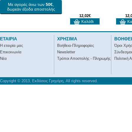
Με αγορές άνω των
50€
,
δωρεάν έξοδα αποστολής
12,02€
12,
Καλάθι
Κα
ΕΤΑΙΡΙΑ
ΧΡΗΣΙΜΑ
ΒΟΗΘΕ
Η εταιρία μας
Βοήθεια-Πληροφορίες
Όροι Χρή
Επικοινωνία
Newsletter
Σύνδεσμοι
Νέα
Τρόποι Αποστολής - Πληρωμής
Πολιτική 
Copyright © 2013, Εκδόσεις Γρηγόρη, All rights reserved.