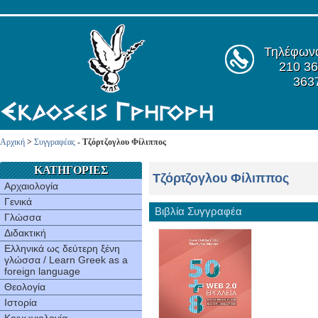
Τηλέφων
210 36
363
Αρχική
>
Συγγραφέας
- Τζόρτζογλου Φίλιππος
ΚΑΤΗΓΟΡΙΕΣ
Τζόρτζογλου Φίλιππος
Αρχαιολογία
Γενικά
Βιβλία Συγγραφέα
Γλώσσα
Διδακτική
Ελληνικά ως δεύτερη ξένη
γλώσσα / Learn Greek as a
foreign language
Θεολογία
Ιστορία