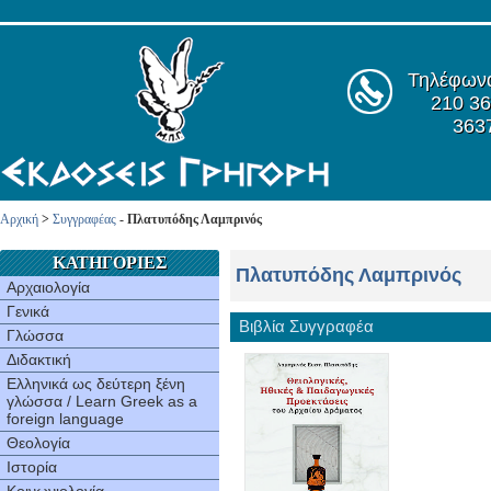
Τηλέφων
210 36
363
Αρχική
>
Συγγραφέας
- Πλατυπόδης Λαμπρινός
ΚΑΤΗΓΟΡΙΕΣ
Πλατυπόδης Λαμπρινός
Αρχαιολογία
Γενικά
Βιβλία Συγγραφέα
Γλώσσα
Διδακτική
Ελληνικά ως δεύτερη ξένη
γλώσσα / Learn Greek as a
foreign language
Θεολογία
Ιστορία